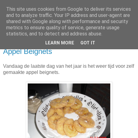
This site uses cookies from Google to deliver its services
Easterwood BBQ
and to analyze traffic. Your IP address and user-agent are
shared with Google along with performance and security
metrics to ensure quality of service, generate usage
BBQ and Pastry
statistics, and to detect and address abuse.
LEARN MORE
GOT IT
vrijdag 31 december 2010
Appel Beignets
Vandaag de laatste dag van het jaar is het weer tijd voor zelf
gemaakte appel
beignets
.