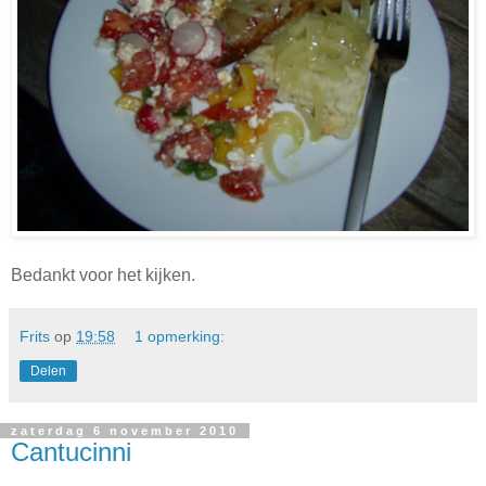
Bedankt voor het kijken.
Frits
op
19:58
1 opmerking:
Delen
zaterdag 6 november 2010
Cantucinni