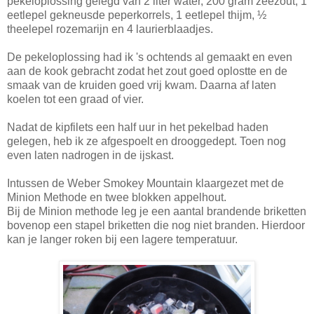
pekeloplossing gelegd van 2 liter water, 200 gram zeezout, 1
eetlepel gekneusde peperkorrels, 1 eetlepel thijm, ½
theelepel rozemarijn en 4 laurierblaadjes.
De pekeloplossing had ik 's ochtends al gemaakt en even
aan de kook gebracht zodat het zout goed oplostte en de
smaak van de kruiden goed vrij kwam. Daarna af laten
koelen tot een graad of vier.
Nadat de kipfilets een half uur in het pekelbad haden
gelegen, heb ik ze afgespoelt en drooggedept. Toen nog
even laten nadrogen in de ijskast.
Intussen de Weber Smokey Mountain klaargezet met de
Minion Methode en twee blokken appelhout.
Bij de Minion methode leg je een aantal brandende briketten
bovenop een stapel briketten die nog niet branden. Hierdoor
kan je langer roken bij een lagere temperatuur.