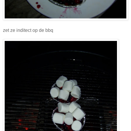
zet ze inditect op de bbq