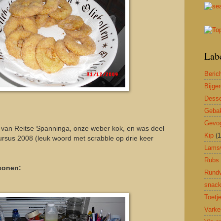
Lab
Beric
Bijge
Desse
Geba
Gevog
 van Reitse Spanninga, onze weber kok, en was deel
Kip
(1
rsus 2008 (leuk woord met scrabble op drie keer
Lams
Rubs
sonen:
Rundv
snac
Toetj
Varke