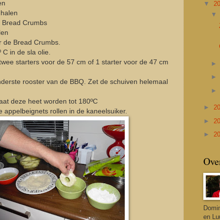
en
▼
2
 halen
e Bread Crumbs
len
r de Bread Crumbs.
C in de sla olie.
twee starters voor de 57 cm of 1 starter voor de 47 cm
nderste rooster van de BBQ. Zet de schuiven helemaal
laat deze heet worden tot 180ºC
►
2
e appelbeignets rollen in de kaneelsuiker.
►
2
►
2
Ove
Domin
en Lu