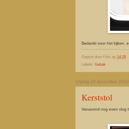
Bedankt voor het kijken,
Gepost door
Frits
op
14:25
Labels:
Gebak
vrijdag 24 december 2010
Kerststol
Vanavond nog even vlug t