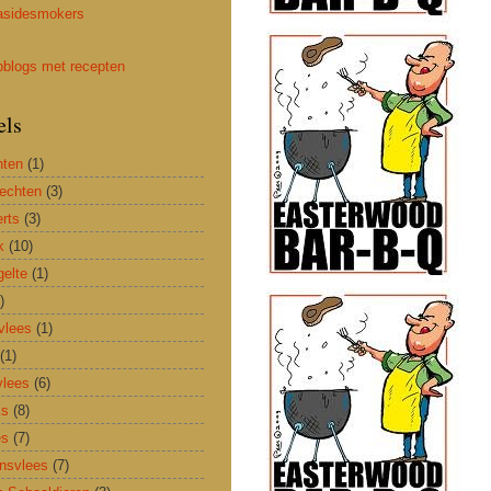
els
hten
(1)
rechten
(3)
rts
(3)
k
(10)
elte
(1)
)
vlees
(1)
(1)
lees
(6)
ks
(8)
es
(7)
nsvlees
(7)