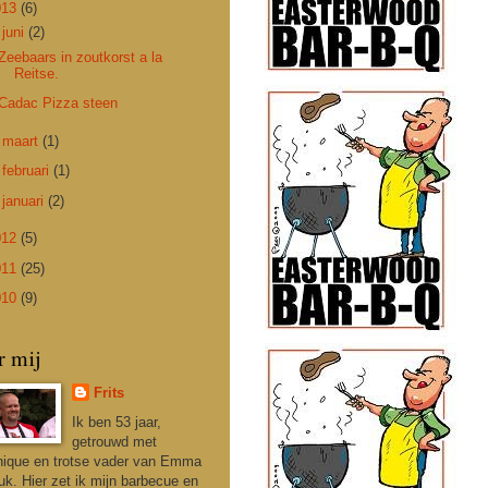
013
(6)
▼
juni
(2)
Zeebaars in zoutkorst a la
Reitse.
Cadac Pizza steen
►
maart
(1)
►
februari
(1)
►
januari
(2)
012
(5)
011
(25)
010
(9)
r mij
Frits
Ik ben 53 jaar,
getrouwd met
ique en trotse vader van Emma
uk. Hier zet ik mijn barbecue en