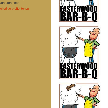
vonturen neer.
olledige profiel tonen