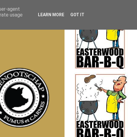
user-agent
erate usage
LEARN MORE
GOT IT