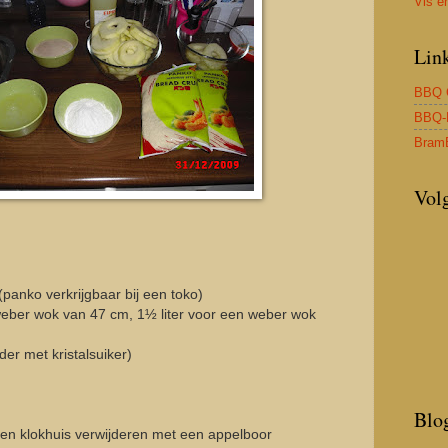
Vis e
Lin
BBQ 
BBQ-
Bram
Vol
anko verkrijgbaar bij een toko)
n weber wok van 47 cm, 1½ liter voor een weber wok
er met kristalsuiker)
Blo
 en klokhuis verwijderen met een appelboor