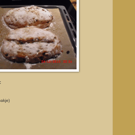
:
akje)