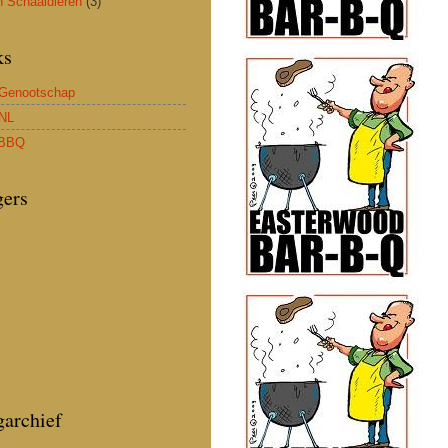
n Schaaldieren
(3)
ks
Genootschap
NL
BBQ
gers
garchief