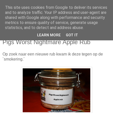
This site uses cookies from Google to deliver its services
Easterwood BBQ
and to analyze traffic. Your IP address and user-agent are
shared with Google along with performance and security
metrics to ensure quality of service, generate usage
BBQ and Pastry
statistics, and to detect and address abuse.
LEARN MORE
GOT IT
vrijdag 14 januari 2011
Pigs Worst Nightmare Apple Rub
Op zoek naar een nieuwe rub kwam ik deze tegen op de
´smokering.´