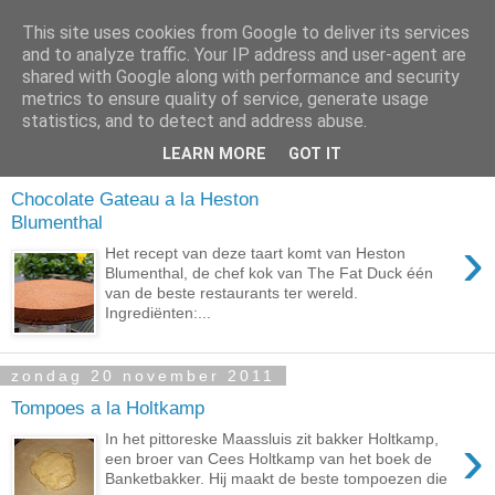
This site uses cookies from Google to deliver its services
Easterwood BBQ
and to analyze traffic. Your IP address and user-agent are
shared with Google along with performance and security
metrics to ensure quality of service, generate usage
BBQ and Pastry
statistics, and to detect and address abuse.
LEARN MORE
GOT IT
maandag 5 maart 2012
Chocolate Gateau a la Heston
Blumenthal
›
Het recept van deze taart komt van Heston
Blumenthal, de chef kok van The Fat Duck één
van de beste restaurants ter wereld.
Ingrediënten:...
zondag 20 november 2011
Tompoes a la Holtkamp
›
In het pittoreske Maassluis zit bakker Holtkamp,
een broer van Cees Holtkamp van het boek de
Banketbakker. Hij maakt de beste tompoezen die