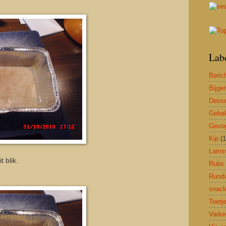
Lab
Beric
Bijge
Desse
Geba
Gevog
Kip
(1
Lams
 blik.
Rubs
Rundv
snac
Toetj
Varke