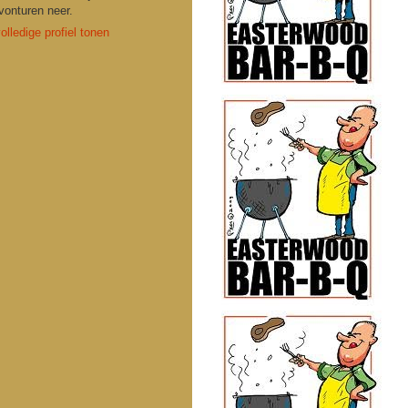
vonturen neer.
olledige profiel tonen