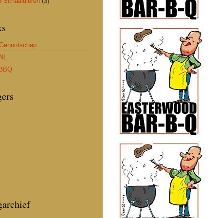
n Schaaldieren
(3)
ks
Genootschap
NL
BBQ
gers
garchief