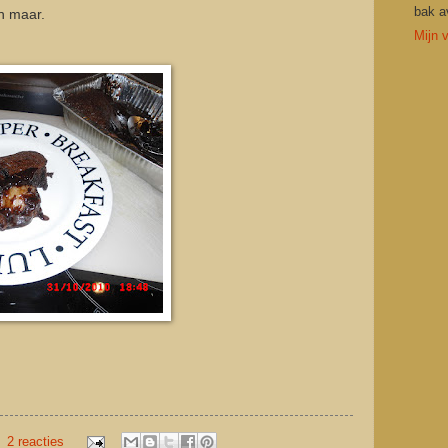
bak a
n maar.
Mijn v
2 reacties