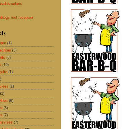
els
hten
(1)
rechten
(3)
rts
(3)
k
(10)
elte
(1)
)
vlees
(1)
(1)
lees
(6)
ks
(8)
es
(7)
nsvlees
(7)