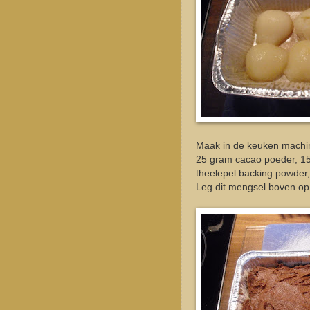
Maak in de keuken machi
25 gram cacao poeder, 150
theelepel backing powder,
Leg dit mengsel boven op