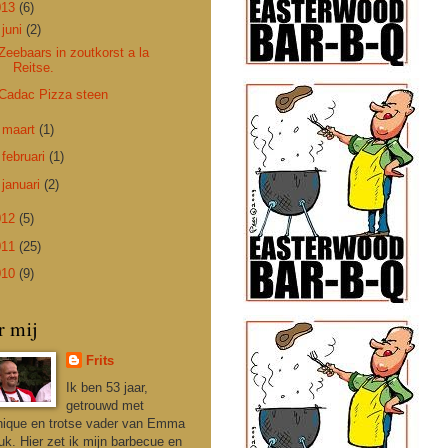
013
(6)
▼
juni
(2)
Zeebaars in zoutkorst a la
Reitse.
Cadac Pizza steen
►
maart
(1)
►
februari
(1)
►
januari
(2)
012
(5)
011
(25)
010
(9)
r mij
Frits
Ik ben 53 jaar,
getrouwd met
ique en trotse vader van Emma
uk. Hier zet ik mijn barbecue en