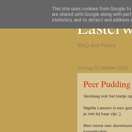
This site uses cookies from Google to d
are shared with Google along with perf
Easter
statistics, and to detect and address 
BBQ and Pastry
zondag 31 oktober 2010
Peer Pudding 
Vandaag ook het toetje o
Nigella Lawson is een gez
je niet bij haar zijn ;).
Men neme een aluminium 
kaneelsuiker.