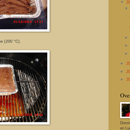
▼
2
e (200 °C).
►
2
►
2
►
2
Ove
Domin
en Lu