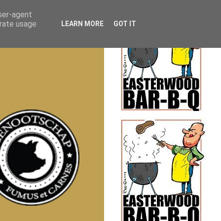
user-agent
erate usage
LEARN MORE
GOT IT